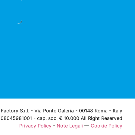
actory S.r.l. - Via Ponte Galeria - 00148 Roma - Italy
 08045981001 - cap. soc. € 10.000 All Right Reserved
Privacy Policy
-
Note Legali
—
Cookie Policy