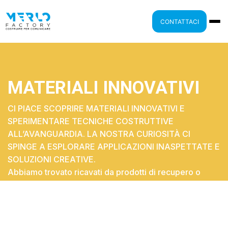
CONTATTACI
MATERIALI INNOVATIVI
CI PIACE SCOPRIRE MATERIALI INNOVATIVI E
SPERIMENTARE TECNICHE COSTRUTTIVE
ALL’AVANGUARDIA. LA NOSTRA CURIOSITÀ CI
SPINGE A ESPLORARE APPLICAZIONI INASPETTATE E
SOLUZIONI CREATIVE.
Abbiamo trovato ricavati da prodotti di recupero o
dagli scarti di lavorazione di legno, frutta e cereali,
trasformandoli in componenti di qualità. Inoltre,
abbiamo scoperto vernici che riproducono il legno o
l’asfalto, unendo estetica e sostenibilità.