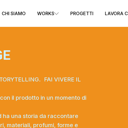
CHI SIAMO
WORKS
PROGETTI
LAVORA C
GE
ORYTELLING. FAI VIVERE IL
con il prodotto in un momento di
 ha una storia da raccontare
i, materiali, profumi, forme e