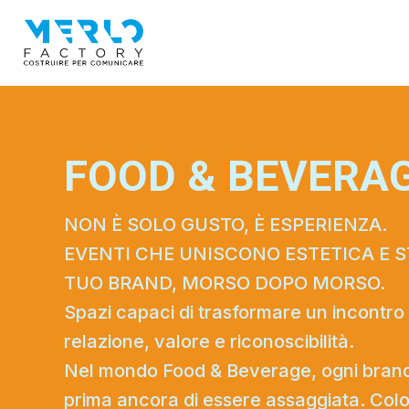
FOOD & BEVERA
NON È SOLO GUSTO, È ESPERIENZA.
EVENTI CHE UNISCONO ESTETICA E ST
TUO BRAND, MORSO DOPO MORSO.
Spazi capaci di trasformare un incontro 
relazione, valore e riconoscibilità.
Nel mondo Food & Beverage, ogni brand
prima ancora di essere assaggiata. Color