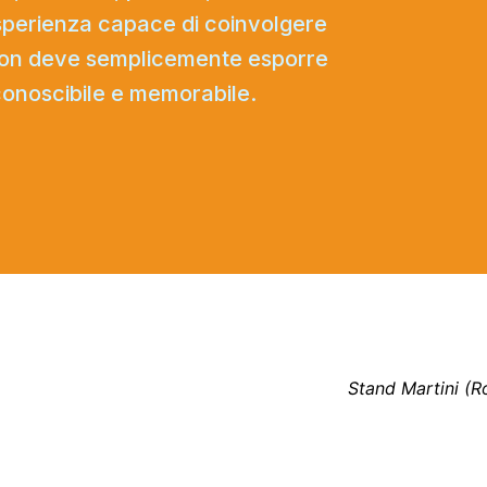
esperienza capace di coinvolgere
o non deve semplicemente esporre
conoscibile e memorabile.
Stand Martini (R